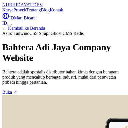
NURHIDAYAT.DEV
Karya
Proyek
Tentang
Blog
Kontak
ID
Mari Bicara
ID
← Kembali ke Beranda
Astro
TailwindCSS
Strapi
Ghost CMS
Redis
Bahtera Adi Jaya Company
Website
Bahtera adalah spesialis distributor bahan kimia dengan beragam
produk yang mencakup berbagai industri, mulai dari perawatan
pribadi hingga pertanian.
Buka ↗