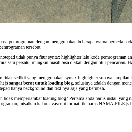
ahasa pemrograman dengan menggunakan beberapa warna berbeda pada 
pemrograman tersebut.
epad tidak punya fitur syntax highlighter lalu kode pemrograman an
a satu persatu, mungkin masih bisa diakali dengan fitur pencarian. 
 tidak sedikit yang menggunakan syntax highlighter supaya tampilan
ht js
sangat berat untuk loading blog
, solusinya adalah dengan mene
otepad hanya background dan text nya saja yang berubah.
mun tidak memperlambat loading blog? Pertama anda harus install yang
rograman, misalkan kalau javascript format file harus NAMA-FILE.js b