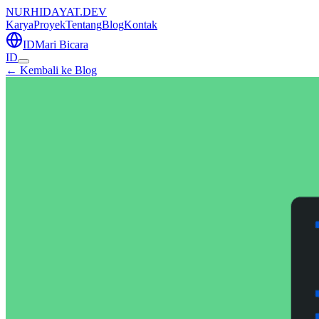
NURHIDAYAT.DEV
Karya
Proyek
Tentang
Blog
Kontak
ID
Mari Bicara
ID
← Kembali ke Blog