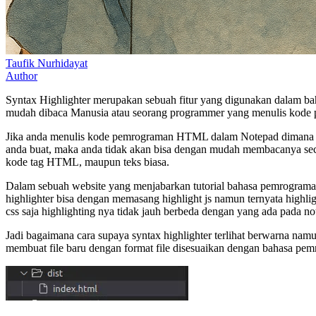
Taufik Nurhidayat
Author
Syntax Highlighter merupakan sebuah fitur yang digunakan dalam b
mudah dibaca Manusia atau seorang programmer yang menulis kode 
Jika anda menulis kode pemrograman HTML dalam Notepad dimana not
anda buat, maka anda tidak akan bisa dengan mudah membacanya secar
kode tag HTML, maupun teks biasa.
Dalam sebuah website yang menjabarkan tutorial bahasa pemrograman
highlighter bisa dengan memasang highlight js namun ternyata highlig
css saja highlighting nya tidak jauh berbeda dengan yang ada pada n
Jadi bagaimana cara supaya syntax highlighter terlihat berwarna na
membuat file baru dengan format file disesuaikan dengan bahasa pem