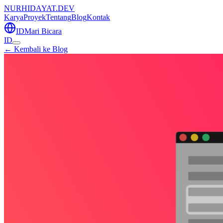
NURHIDAYAT.DEV
Karya
Proyek
Tentang
Blog
Kontak
ID
Mari Bicara
ID
← Kembali ke Blog