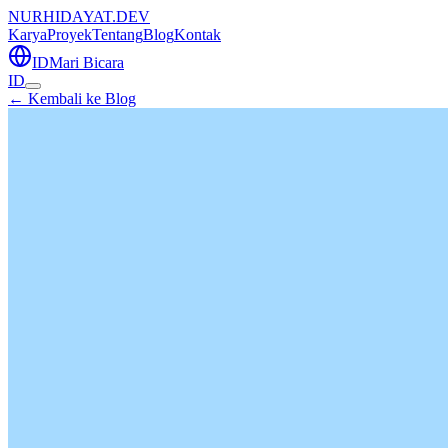
NURHIDAYAT.DEV
Karya
Proyek
Tentang
Blog
Kontak
ID
Mari Bicara
ID
← Kembali ke Blog